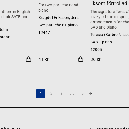
liksom förtrollad
For two-part choir and
piano.
nthem in English
The signature Teresia'
or choir SATB and
lovely tribute to spring
Bragdell Eriksson, Jens
arrangements for cho
two-part choir + piano
SAB and piano.
 John
12447
Teresia (Barbro Nilss
 organ
SAB + piano
12005
41 kr
36 kr
…
1
2
3
5