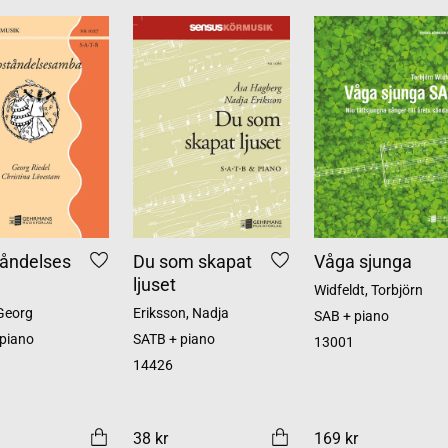
åndelses
Du som skapat
Våga sjunga
ljuset
Widfeldt, Torbjörn
 Georg
Eriksson, Nadja
SAB + piano
piano
SATB + piano
13001
14426
38 kr
169 kr