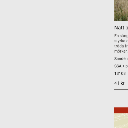
Natt b
En sång
styrka o
träda fr
mörker.
Sandén,
SSA + p
13103
41 kr