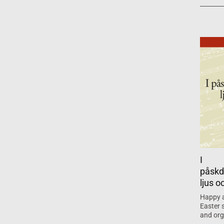
I
påskd
ljus o
Happy 
Easter 
and org