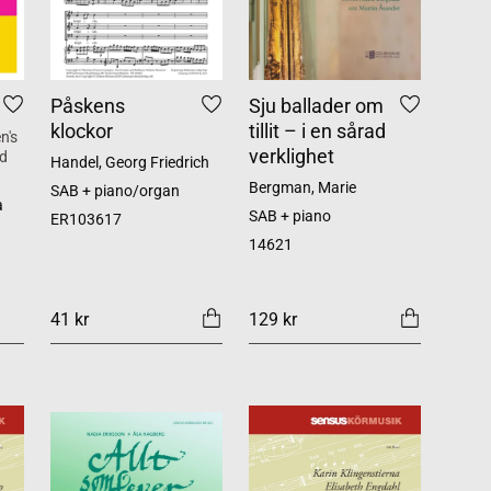
Påskens
Sju ballader om
klockor
tillit – i en sårad
n's
verklighet
nd
Handel, Georg Friedrich
Bergman, Marie
SAB + piano/organ
a
SAB + piano
ER103617
14621
41 kr
129 kr