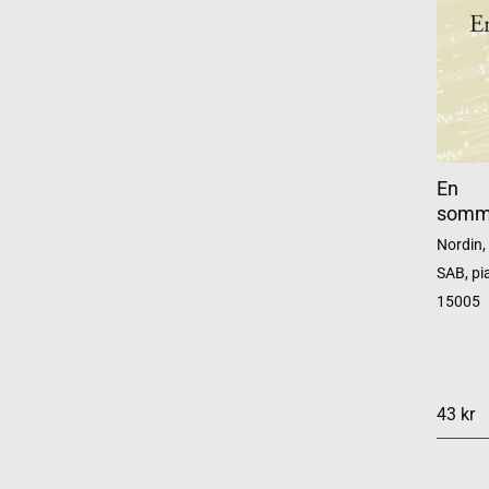
En
somm
Nordin,
SAB, pi
15005
43 kr