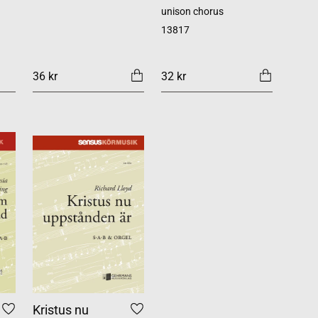
unison chorus
13817
36 kr
32 kr
Kristus nu