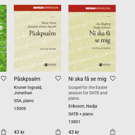
Påskpsalm
Ni ska få se mig
Kroner Ingvald,
Gospel for the Easter
Jonathan
season for SATB and
piano.
SSA, piano
Eriksson, Nadja
15009
SATB + piano
13801
43 kr
43 kr