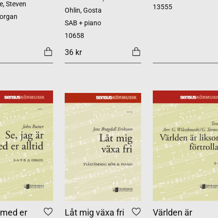
, Steven
13555
Ohlin, Gosta
 organ
SAB + piano
10658
36 kr
 med er
Låt mig växa fri
Världen är