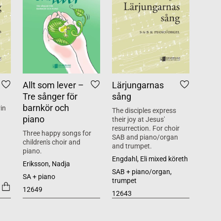
Allt som lever –
Lärjungarnas
Tre sånger för
sång
barnkör och
in
The disciples express
piano
their joy at Jesus'
resurrection. For choir
Three happy songs for
SAB and piano/organ
children's choir and
and trumpet.
piano.
Engdahl, Eli mixed köreth
Eriksson, Nadja
SAB + piano/organ,
SA + piano
trumpet
12649
12643