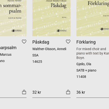
Påskdag
Förklaring
arpsalm
Walther-Olsson, Anneli
For mixed choir and
piano with text by Kar
 Marcus
SSA
Boye.
ano
14625
Gjeilo, Ola
SATB + piano
11408
32 kr
36 kr