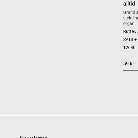
alltid
Grand a
style f
organ.
Rutter,
SATB +
12640
59 kr