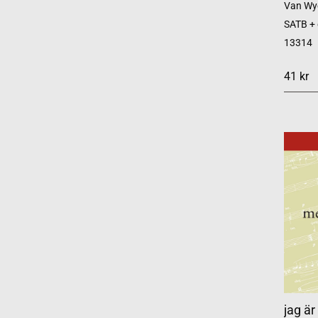
Van Wye
SATB +
13314
41 kr
jag är