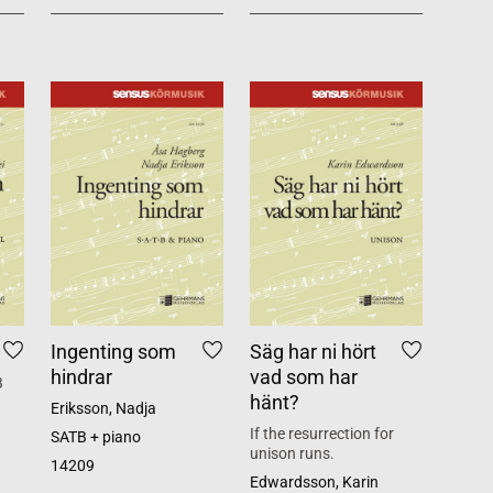
Ingenting som
Säg har ni hört
hindrar
vad som har
B
hänt?
Eriksson, Nadja
If the resurrection for
SATB + piano
unison runs.
14209
Edwardsson, Karin