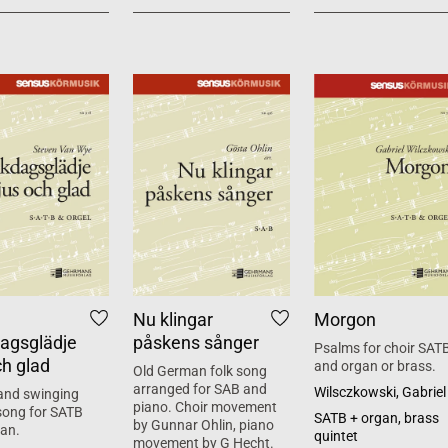
Nu klingar
Morgon
agsglädje
påskens sånger
Psalms for choir SAT
ch glad
and organ or brass.
Old German folk song
arranged for SAB and
Wilsczkowski, Gabriel
and swinging
piano. Choir movement
song for SATB
SATB + organ, brass
by Gunnar Ohlin, piano
an.
quintet
movement by G Hecht.