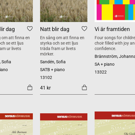
lir dag
Natt blir dag
Vi är framtiden
 om att finna en
En sång om att finna en
Four songs for childre
ch se ett ljus
styrka och se ett ljus
choir filled with joy a
am ur livets
träda fram ur livets
confidence.
mörker.
Brännström, Johann
 Sofia
Sandén, Sofia
SA + piano
iano
SATB + piano
13322
13102
41 kr