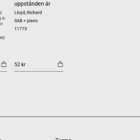
uppstånden är
s
Lloyd, Richard
 in
SAB + piano
ir
11773
on)
52 kr