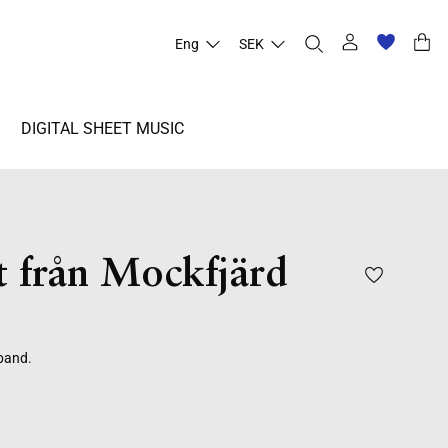
Eng
SEK
DIGITAL SHEET MUSIC
t från Mockfjärd
 band.