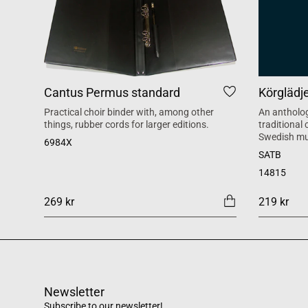
Cantus Permus standard
Körglädj
Practical choir binder with, among other
An antholog
things, rubber cords for larger editions.
traditional
Swedish mu
6984X
SATB
14815
269 kr
219 kr
Newsletter
Subscribe to our newsletter!