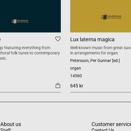
e
Lux laterna magica
y featuring everything from
Well-known music from great suc
 choral folk tunes to contemporary
in arrangements for organ.
sic.
Petersson, Per Gunnar [ed.]
organ
14560
645 kr
About us
Customer servic
Staff
Contact Us