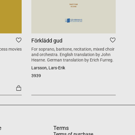
Förklädd gud
Tid
cess movies
For soprano, baritone, recitation, mixed choir
Mass 
and orchestra. English translation by John
inspi
Hearne. German translation by Erich Furreg.
Käll
Larsson, Lars-Erik
SATB +
3939
1454
e
Terms
Terms of purchase